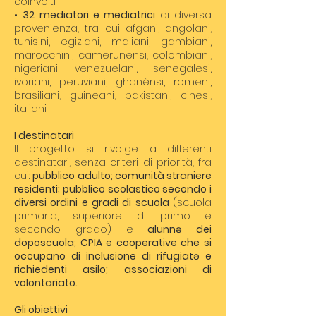
coinvolti
•
32 mediatori e mediatrici
di diversa
provenienza, tra cui afgani, angolani,
tunisini, egiziani, maliani, gambiani,
marocchini, camerunensi, colombiani,
nigeriani, venezuelani, senegalesi,
ivoriani, peruviani, ghanènsi, romeni,
brasiliani, guineani, pakistani, cinesi,
italiani.
I destinatari
Il progetto si rivolge a differenti
destinatari, senza criteri di priorità, fra
cui:
pubblico adulto; comunità straniere
residenti; pubblico scolastico secondo i
diversi ordini e gradi di scuola
(scuola
primaria, superiore di primo e
secondo grado) e
alunn
ə
dei
doposcuola; CPIA e cooperative che si
occupano di inclusione di rifugiat
ə
e
richiedenti asilo; associazioni di
volontariato.
Gli obiettivi