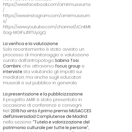
https://www.facebook.com/amirmuseums
/
https://www.instagram.com/amirmuseum
s/
https://www.youtube.com/channel/UCnkMK
0ag-MGIFsJtRTUyJgQ
La verifica e la valutazione
Solo recentemente è stato avviato un
processo di monitoraggio e valutazione
curato dall’antropologa
Sabina Tosi
Cambini
, che attraverso
focus group
e
interviste
sta valutando gli impatti sui
mediatori, ma anche sugli educatori
museali e sul pubblico in generale.
La presentazione e la pubblicizzazione
Il progetto AMIR è stato presentato in
occasione di conferenze e convegni.
Nel
2019 ha vinto il primo premio MUSACCES
dell’Universidad Complutense de Madrid
nella sezione:
“Tutela e valorizzazione del
patrimonio culturale per tutte le persone”,