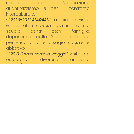
risorsa per l’educazione
all’antirazzismo e per il confronto
interculturale.
•
“
2020-2021
AMIR4ALL”
:
un ciclo di visite
e laboratori speciali gratuiti rivolti a
scuole, centri estivi, famiglie,
doposcuola delle Piagge, quartiere
periferico a forte disagio sociale e
abitativo.
•
“2019 Come semi in viaggio”
: visite per
esplorare la diversità botanica e
culturale che ha reso gli orti e i giardini
dei veri e propri laboratori, dove da
sempre si riproducono e incrociano
forme vegetali e artistiche che
provengono da altri climi e da altre
colture e culture.
•
“2019 Multaka International Network,
AMIR”
:
è fra i progetti che hanno
costituito una rete informale di 15
musei in Europa che, ispirandosi al
modello “Multaka”, propongono attività
di mediazione museale condotte da
cittadini di diverso background