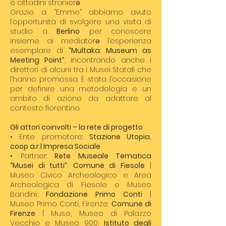
e cittadini stranierə.
Grazie a “Emme” abbiamo avuto
l’opportunità di svolgere una visita di
studio a
Berlino
per conoscere
insieme ai mediatorə l’esperienza
esemplare di
“Multaka: Museum as
Meeting Point”
, incontrando anche i
direttori di alcuni tra i Musei Statali che
l’hanno promossa. È stata l’occasione
per definire una metodologia e un
ambito di azione da adattare al
contesto fiorentino.
Gli attori coinvolti – la rete di progetto
• Ente promotore:
Stazione Utopia,
coop a.r.l Impresa Sociale
• Partner:
Rete Museale Tematica
“Musei di tutti”
:
Comune di Fiesole
|
Museo Civico Archeologico e Area
Archeologica di Fiesole e Museo
Bandini;
Fondazione Primo Conti
|
Museo Primo Conti, Firenze;
Comune di
Firenze
| Mus.e, Museo di Palazzo
Vecchio e Museo 900;
Istituto degli