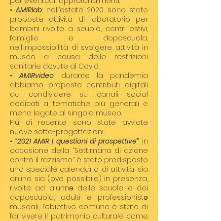
per eventuali approfondimenti.
•
AMIRlab
: nell’estate 2020 sono state
proposte attività di laboratorio per
bambini rivolte a scuole, centri estivi,
famiglie e doposcuola,
nell’impossibilità di svolgere attività in
museo a causa delle restrizioni
sanitarie dovute al Covid.
•
AMIRvideo
: durante la pandemia
abbiamo proposto contributi digitali
da condividere su canali social
dedicati a tematiche più generali e
meno legate al singolo museo.
Più di recente sono state avviate
nuove sotto-progettazioni:
•
“2021 AMIR | questioni di prospettive”
: in
occasione della “Settimana di azione
contro il razzismo” è stato predisposto
uno speciale calendario di attività, sia
online sia (ove possibile) in presenza,
rivolte ad alunnə delle scuole e dei
doposcuola, adulti e professionistə
museali; l’obiettivo comune è stato di
far vivere il patrimonio culturale come