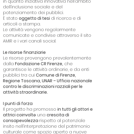
in quanto iniziativa innovativa nell’ambito
dell’inclusione sociale e del
potenziamento dei pubblici.
È stato
oggetto di tesi
di ricerca e di
articoli a stampa.
Le attività vengono regolarmente
comunicate e condivise attraverso il sito
AMIR e i vari canali social.
Le risorse finanziarie
Le risorse provengono prevalentemente
dalla
Fondazione CR Firenze,
che
garantisce le attività ordinarie, e da enti
pubblici tra cui
Comune di Firenze,
Regione Toscana, UNAR – Ufficio nazionale
contro le discriminazioni razziali per le
attività straordinarie.
I punti di forza
Il progetto ha promosso
in tutti gli attori e
attrici coinvolt
ə una
crescita di
consapevolezza
rispetto al potenziale
insito nell’interpretazione del patrimonio
culturale come spazio aperto a nuove