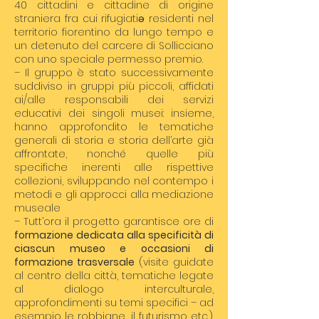
40 cittadini e cittadine di origine
straniera fra cui rifugiatiə residenti nel
territorio fiorentino da lungo tempo e
un detenuto del carcere di Sollicciano
con uno speciale permesso premio.
– Il gruppo è stato successivamente
suddiviso in gruppi più piccoli, affidati
ai/alle responsabili dei servizi
educativi dei singoli musei: insieme,
hanno approfondito le tematiche
generali di storia e storia dell’arte già
affrontate, nonché quelle più
specifiche inerenti alle rispettive
collezioni, sviluppando nel contempo i
metodi e gli approcci alla mediazione
museale
– Tutt’ora il progetto garantisce ore di
formazione dedicata alla specificità di
ciascun museo e occasioni di
formazione trasversale
(visite guidate
al centro della città, tematiche legate
al dialogo interculturale,
approfondimenti su temi specifici – ad
esempio le robbiane, il futurismo etc.).