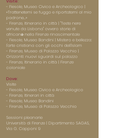
Visite:
-
Fiesole, Museo Civico e Archeologico |
«Trattenetemi se fuggo e riportatemi al mio
padrone…»
-
Firenze, Itinerario in città | "Teste nere
venute da Lisbona" ovvero storie di
africanə nella Firenze rinascimentale
-
Fiesole, Museo Bandini | Mistero e bellezza:
l'arte cristiana con gli occhi dell'Islam
-
Firenze, Museo di Palazzo Vecchio |
Orizzonti: nuovi sguardi sul palazzo
-
Firenze, Itinerario in città | Firenze
coloniale
Dove:
Visite
-
Fiesole, Museo Civico e Archeologico
-
Firenze, Itinerari in città
-
Fiesole, Museo Bandini
-
Firenze, Museo di Palazzo Vecchio
Sessioni pleanarie
Università di Firenze | Dipartimento SAGAS,
Via G. Capponi 9