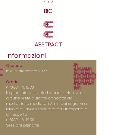
h. 14-18
BIO
ABSTRACT
Informazioni
Quando:
15 e 16 dicembre 2022
Orario:
h 10.00 - h. 12.30
Le giornate di studio hanno inizio con
alcune visite guidate condotte da
mediatrici e mediatori Amir, cui seguirà un
tavolo di lavoro facilitato da un'esperta o
un esperto
h 14.00 - h. 18.00
Sessioni plenarie