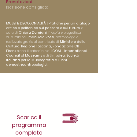
Prenotazioni:
Iscrizione consigliata
MUSEI E DECOLONIALITÀ | Pratiche per un dialogo
critico e polifonico sul passato e sul futuro
, a
cura di
Chiara Damiani,
filosofa e progettista
culturale ed
Emanuela Rossi
, antropologa è
realizzato grazie al contributo di
Ministero della
Cultura, Regione Toscana, Fondazione CR
Firenze
con il patrocinio di
ICOM - International
Council of Museums
e di S
imbdea, Società
Italiana per la Museografia e i Beni
demoetnoantropologici.
Scarica il
programma
completo