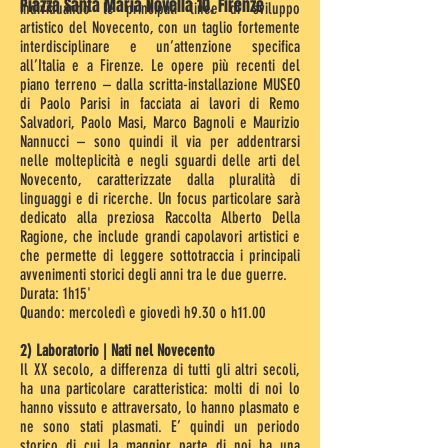
Piazza Santa Maria Novella 10, Firenze
individuando le principali linee di sviluppo
artistico del Novecento, con un taglio fortemente
interdisciplinare e un’attenzione specifica
all’Italia e a Firenze. Le opere più recenti del
piano terreno – dalla scritta-installazione MUSEO
di Paolo Parisi in facciata ai lavori di Remo
Salvadori, Paolo Masi, Marco Bagnoli e Maurizio
Nannucci – sono quindi il via per addentrarsi
nelle molteplicità e negli sguardi delle arti del
Novecento, caratterizzate dalla pluralità di
linguaggi e di ricerche. Un focus particolare sarà
dedicato alla preziosa Raccolta Alberto Della
Ragione, che include grandi capolavori artistici e
che permette di leggere sottotraccia i principali
avvenimenti storici degli anni tra le due guerre.
Durata: 1h15'
Quando: mercoledì e giovedì h9.30 o h11.00
2) Laboratorio | Nati nel Novecento
Il XX secolo, a differenza di tutti gli altri secoli,
ha una particolare caratteristica: molti di noi lo
hanno vissuto e attraversato, lo hanno plasmato e
ne sono stati plasmati. E’ quindi un periodo
storico di cui la maggior parte di noi ha una