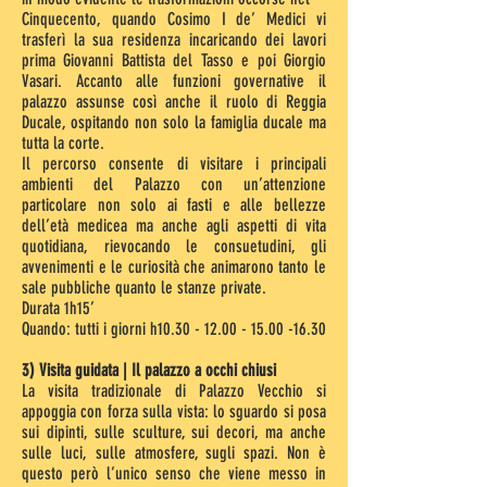
Cinquecento, quando Cosimo I de’ Medici vi
trasferì la sua residenza incaricando dei lavori
prima Giovanni Battista del Tasso e poi Giorgio
Vasari. Accanto alle funzioni governative il
palazzo assunse così anche il ruolo di Reggia
Ducale, ospitando non solo la famiglia ducale ma
tutta la corte.
Il percorso consente di visitare i principali
ambienti del Palazzo con un’attenzione
particolare non solo ai fasti e alle bellezze
dell’età medicea ma anche agli aspetti di vita
quotidiana, rievocando le consuetudini, gli
avvenimenti e le curiosità che animarono tanto le
sale pubbliche quanto le stanze private.
Durata 1h15’
Quando: tutti i giorni h10.30 - 12.00 - 15.00 -16.30
3) Visita guidata | Il palazzo a occhi chiusi
La visita tradizionale di Palazzo Vecchio si
appoggia con forza sulla vista: lo sguardo si posa
sui dipinti, sulle sculture, sui decori, ma anche
sulle luci, sulle atmosfere, sugli spazi. Non è
questo però l’unico senso che viene messo in