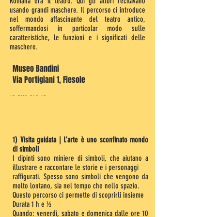
Romana era il teatro. Qui gli attori recitavano
usando grandi maschere. Il percorso ci introduce
nel mondo affascinante del teatro antico,
soffermandosi in particolar modo sulle
caratteristiche, le funzioni e i significati delle
maschere.
L’attività prevede due incontri: visita guidata:
durata 1 h e ½ laboratorio di creazione di
Museo Bandini
maschere: 1 incontro | durata 2 h e ½ .
Via Portigiani 1, Fiesole
Quando: tutti i giorni escluso il martedì dalle ore
10 alle ore 13
1) Visita guidata | L’arte è uno sconfinato mondo
di simboli
I dipinti sono miniere di simboli, che aiutano a
illustrare e raccontare le storie e i personaggi
raffigurati. Spesso sono simboli che vengono da
molto lontano, sia nel tempo che nello spazio.
Questo percorso ci permette di scoprirli insieme
Durata 1 h e ½
Quando: venerdì, sabato e domenica dalle ore 10