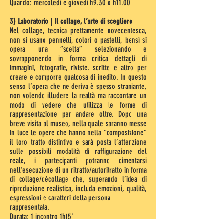
Quando: mercoledì e giovedì h9.30 o h11.00
3) Laboratorio | Il collage, l’arte di scegliere
Nel collage, tecnica prettamente novecentesca,
non si usano pennelli, colori o pastelli, bensì si
opera una “scelta” selezionando e
sovrapponendo in forma critica dettagli di
immagini, fotografie, riviste, scritte e altro per
creare e comporre qualcosa di inedito. In questo
senso l’opera che ne deriva è spesso straniante,
non volendo illudere la realtà ma raccontare un
modo di vedere che utilizza le forme di
rappresentazione per andare oltre. Dopo una
breve visita al museo, nella quale saranno messe
in luce le opere che hanno nella “composizione”
il loro tratto distintivo e sarà posta l’attenzione
sulle possibili modalità di raffigurazione del
reale, i partecipanti potranno cimentarsi
nell’esecuzione di un ritratto/autoritratto in forma
di collage/décollage che, superando l’idea di
riproduzione realistica, includa emozioni, qualità,
espressioni e caratteri della persona
rappresentata.
Durata: 1 incontro 1h15'