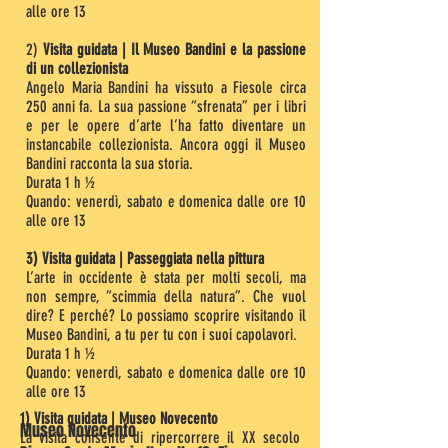
alle ore 13
2)
Visita guidata | Il Museo Bandini e la passione
di un collezionista
Angelo Maria Bandini ha vissuto a Fiesole circa
250 anni fa. La sua passione “sfrenata” per i libri
e per le opere d’arte l’ha fatto diventare un
instancabile collezionista. Ancora oggi il Museo
Bandini racconta la sua storia.
Durata 1 h ½
Quando: venerdì, sabato e domenica dalle ore 10
alle ore 13
3)
Visita guidata | Passeggiata nella pittura
L’arte in occidente è stata per molti secoli, ma
non sempre, “scimmia della natura”. Che vuol
dire? E perché? Lo possiamo scoprire visitando il
Museo Bandini, a tu per tu con i suoi capolavori.
Durata 1 h ½
Quando: venerdì, sabato e domenica dalle ore 10
alle ore 13
1) Visita guidata | Museo Novecento
Museo Novecento
La visita consente di ripercorrere il XX secolo