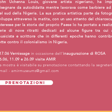
ohn Uchenna Louis, giovane artista nigeriano, ha im
isegnare da autodidatta mentre lavorava come barbiere ad
el sud della Nigeria. La sua pratica artistica parte da fotogr
viluppa attraverso la matita, con un uso attento del chiaroscu
nteresse per la storia del proprio Paese lo ha portato a reali
erie di nove ritratti dedicati ad alcune figure tra cui at
usicistə e scrittorə che in differenti epoche hanno contrib
otte contro il colonialismo in Nigeria.
17.06 Vernissage
in occasione dell’
inaugurazione di ROSA
6.06, 11.09 e 26.09 visite AMIR
a mostra è visitabile su prenotazione contattando la segreteri
mail -
amirmuseums@gmail.com
PRENOTAZIONI