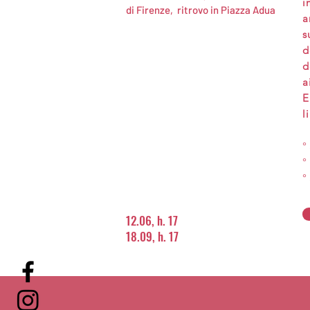
i
di Firenze, ritrovo in Piazza Adua
a
s
d
d
a
E
l
°
°
°
12.06, h. 17
18.09, h. 17