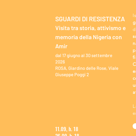
I
SGUARDI DI RESISTENZA
g
Visita tra storia, attivismo e
d
memoria della Nigeria con
s
n
Amir
p
dal 17 giugno al 30 settembre
f
2026
C
ROSA, Giardino delle Rose, Viale
e
Giuseppe Poggi 2
c
u
a
L
e
11.09, h. 18
26.09, h. 18