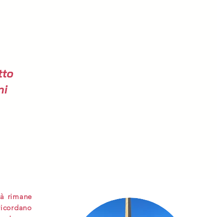
tto
ni
tà rimane
ricordano