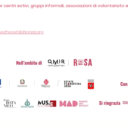
r centri estivi, gruppi informali, associazioni di volontariat
w.theexhibitionist.org