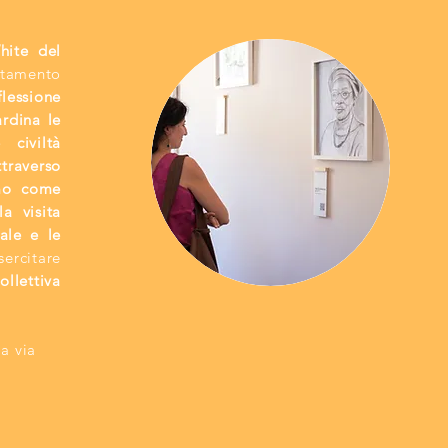
hite del
ntamento
flessione
ardina le
 civiltà
traverso
smo come
a visita
ale e le
ercitare
ollettiva
a via