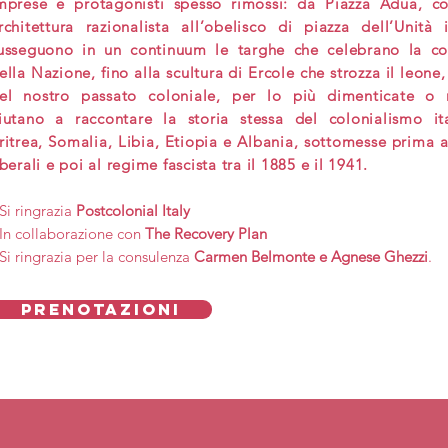
mprese e protagonisti spesso rimossi: da Piazza Adua, c
rchitettura razionalista all’obelisco di piazza dell’Unità 
usseguono in un continuum le targhe che celebrano la co
ella Nazione, fino alla scultura di Ercole che strozza il leone,
el nostro passato coloniale, per lo più dimenticate o 
iutano a raccontare la storia stessa del colonialismo it
ritrea, Somalia, Libia, Etiopia e Albania, sottomesse prima a
iberali e poi al regime fascista tra il 1885 e il 1941.
 Si ringrazia
Postcolonial Italy
 In collaborazione con
The Recovery Plan
 Si ringrazia per la consulenza
Carmen Belmonte e Agnese Ghezzi
.
PRENOTAZIONI