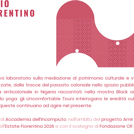
o laboratorio sulla mediazione al patrimonio culturale e v
zate, dalle tracce del passato coloniale nello spazio pubb
za anticoloniale in Nigeria raccontati nella mostra Black o
llo yoga: gli
Uncomfortable Tours
interrogano le eredità cul
 queste continuano ad agire nel presente.
 di
Accademia dell’Incompiuto
, nell’ambito del
progetto Amir 
ell
’Estate Fiorentina 2026
e con il sostegno di
Fondazione CR F