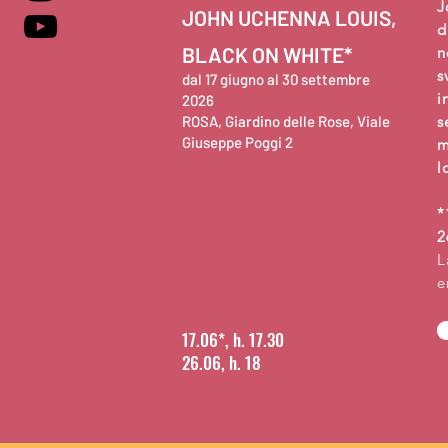
J
JOHN UCHENNA LOUIS,
d
BLACK ON WHITE*
n
s
dal 17 giugno al 30 settembre
i
2026
ROSA, Giardino delle Rose, Viale
s
Giuseppe Poggi 2
m
l
*
2
L
e
17.06*, h. 17.30
26.06, h. 18