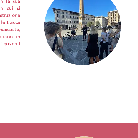
on la sua
in cui si
struzione
 le tracce
nascoste,
aliano in
i governi