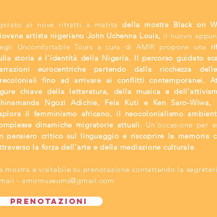
spirato ai nove ritratti
a matita
della mostra Black on W
iovane artista nigeriano John Uchenna Louis,
il nuovo appu
egli Uncomfortable Tours a cura di AMIR propone una
ri
ulla storia e l'identità della Nigeria. Il percorso guidato sc
arrazioni eurocentriche partendo dalla ricchezza delle
recoloniali fino ad arrivare ai conflitti contemporanei. At
igure chiave della letteratura, della musica e dell'attivi
hinamanda Ngozi Adichie, Fela Kuti e Ken Saro-Wiwa, l
splora il femminismo africano, il neocolonialismo ambient
omplesse dinamiche migratorie attuali.
Un’occasione per es
n pensiero critico sul linguaggio e riscoprire la memoria c
ttraverso la forza dell'arte e della mediazione culturale.
a mostra è visitabile su prenotazione contattando la segreteri
mail -
amirmuseums@gmail.com
PRENOTAZIONI