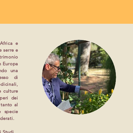
Africa e
e serre e
trimonio
in Europa
ondo una
cesso di
dicinali,
e culture
peri dei
 tanto al
e specie
derati.
i Studi