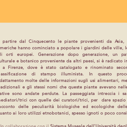
 partire dal Cinquecento le piante provenienti da Asia, 
meriche hanno cominciato a popolare i giardini delle ville, l
li orti europei. Generazione dopo generazione, un pa
ulturale e botanico proveniente da altri paesi, si è radicato 
 a Firenze, dove è stato catalogato e rinominato sec
lassificazione di stampo illuminista. In questo pro
dattamento molte delle informazioni sugli usi alimentari, me
radizionali e gli stessi nomi che queste piante avevano nell
ative sono andate perdute. La passeggiata intreccia i sa
ediatori/trici con quelle dei curatori/trici, per dare spazio
acconto delle peculiarità biologiche ed ecologiche dell
uanto ai loro utilizzi etnobotanici, spesso ignoti o poco consi
 In collaborazione con il
Sistema Museale dell'Università degl