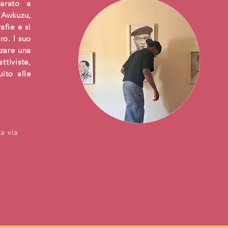
parato a
 Awkuzu,
afie e si
ro. l suo
zzare una
tivistə,
uito alle
a via