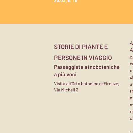
A
STORIE DI PIANTE E
A
PERSONE IN VIAGGIO
g
c
Passeggiate etnobotaniche
e
a più voci
c
Visita all'Orto botanico di Firenze,
a
Via Micheli 3
t
n
m
r
q
°