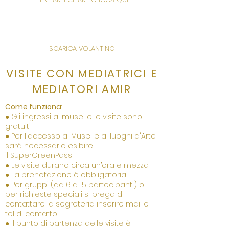
SCARICA VOLANTINO
VISITE CON MEDIATRICI E
MEDIATORI AMIR
Come funziona
:
● Gli ingressi ai musei e le visite sono
gratuiti
● Per l'accesso ai Musei e ai luoghi d'Arte
sarà necessario esibire
il
Super
Green
Pa
ss
● Le visite durano circa un’ora e mezza
● La prenotazione è obbligatoria
● Per gruppi (da 6 a 15 partecipanti) o
per richieste speciali si prega di
contattare la segreteria inserire mail e
tel di contatto
● Il punto di partenza delle visite è