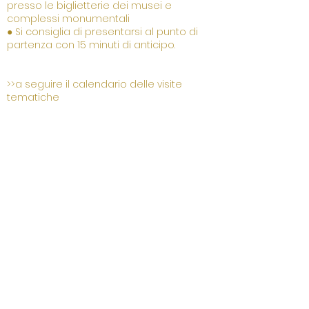
presso le biglietterie dei musei e
complessi monumentali
● Si consiglia di presentarsi al punto di
partenza con 15 minuti di anticipo.
>>a seguire il calendario delle visite
tematiche
17 e 21 marzo
ore 15:00
Itinerario in città, Centro storico di
Firenze
Punto di ritrovo Palazzo Medici
Riccardi
«
TESTE NERE VENUTE DA
LISBONA
»
OVVERO STORIE DI
AFRICANI NELLA FIRENZE