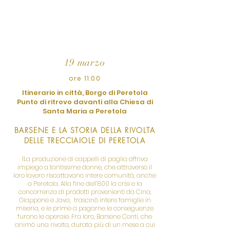
evidenziando l’importanza della
donna nelle loro culture con esempi
ed approfondimenti.
19 marzo
ore 11:00
Itinerario in città, Borgo di Peretola
Punto di ritrovo davanti alla Chiesa di
Santa Maria a Peretola
BARSENE E LA STORIA DELLA RIVOLTA
DELLE TRECCIAIOLE DI PERETOLA
1La produzione di cappelli di paglia offriva
impiego a tantissime donne, che attraverso il
loro lavoro riscattavano intere comunità, anche
a Peretola. Alla fine dell’800 la crisi e la
concorrenza di prodotti provenienti da Cina,
Giappone e Java, trascinò intere famiglie in
miseria, e le prime a pagarne le conseguenze
furono le operaie. Fra loro, Barsene Conti, che
animò una rivolta, durata più di un mese a cui