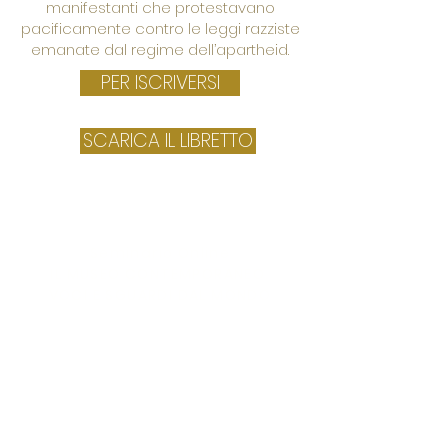
manifestanti che protestavano
pacificamente contro le leggi razziste
emanate dal regime dell’apartheid.
PER ISCRIVERSI
SCARICA IL LIBRETTO
16 marzo
ore 10:00
Seminario Online
IL MUSEO CONTEMPORANEO.
VOCI E SGUARDI DAL MONDO
Dai musei come sono nati in occidente alle
esperienze dei popoli nativi e degli stati post
coloniali.
In collaborazione con l’insegnamento di
Antropologia dei patrimoni per la
mediazione culturale, Università degli
studi di Firenze, Dipartimento di Storia,
Archeologia, Geografia, Arti e Spettacolo