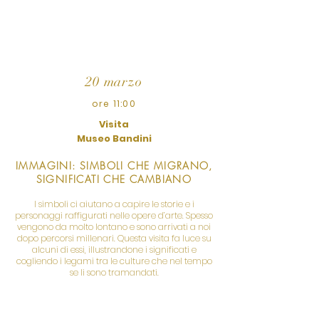
archeologici di Fiesole, e ci accompagna in una
riflessione sulle schiavitù di altri tempi e altri
luoghi.
20 marzo
ore 11:00
Visita
Museo Bandini
IMMAGINI: SIMBOLI CHE MIGRANO,
SIGNIFICATI CHE CAMBIANO
I simboli ci aiutano a capire le storie e i
personaggi raffigurati nelle opere d’arte. Spesso
vengono da molto lontano e sono arrivati a noi
dopo percorsi millenari. Questa visita fa luce su
alcuni di essi, illustrandone i significati e
cogliendo i legami tra le culture che nel tempo
se li sono tramandati.