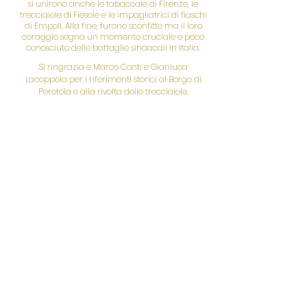
si unirono anche le tabaccaie di Firenze, le
trecciaiole di Fiesole e le impagliatrici di fiaschi
di Empoli. Alla fine, furono sconfitte ma il loro
coraggio segna un momento cruciale e poco
conosciuto delle battaglie sindacali in Italia.
Si ringrazia e Marco Conti e Gianluca
Lacoppola per i riferimenti storici al Borgo di
Peretola e alla rivolta delle trecciaiole.
19 marzo
ore 15:30
Visita
Museo Civico Archeologico e Area
Archeologica di Fiesole
«TRATTENETEMI SE FUGGO E RIPORTATEMI AL
MIO PADRONE…»
Una visita che pone lo sguardo sul fenomeno
della schiavitù nel mondo romano, come
emerge dai monumenti e dai reperti